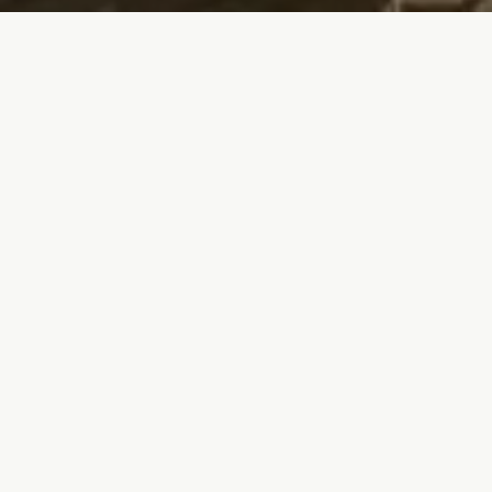
Quelque part entre le delta du
Rhône et la Méditerranée, au
milieu des étangs, émerge un long
vaisseau de pierre, majestueux et
élégant. À l’abri des regards, loin
des bruits, dans une nature
préservée, le Mas du Couvin
propose un moment d’exception et
une rencontre avec l’âme
camarguaise.